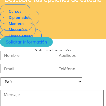
Cursos
Diplomados
Masters
Maestrías
Licenciaturas
Solicitar Información
Solicita información