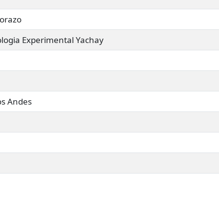
borazo
ologia Experimental Yachay
os Andes
todas las carreras para estudiar 