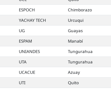
ESPOCH
Chimborazo
YACHAY TECH
Urcuqui
UG
Guayas
ESPAM
Manabí
UNIANDES
Tungurahua
UTA
Tungurahua
UCACUE
Azuay
UTI
Quito
en Ecuador