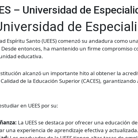
S – Universidad de Especiali
niversidad de Especiali
dad Espíritu Santo (UEES) comenzó su andadura como una 
. Desde entonces, ha mantenido un firme compromiso con l
munidad educativa.
institución alcanzó un importante hito al obtener la acred
Calidad de la Educación Superior (CACES), garantizando a
estudiar en UEES por su:
eñanza:
La UEES se destaca por ofrecer una educación de
zar una experiencia de aprendizaje efectiva y actualizada
dad:
Los graduados de la UEES tienen altas tasas de empl