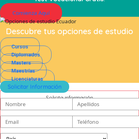
Comienza Aquí
Descubre tus opciones de estudio
Cursos
Diplomados
Masters
Maestrías
Licenciaturas
Solicitar Información
Solicita información