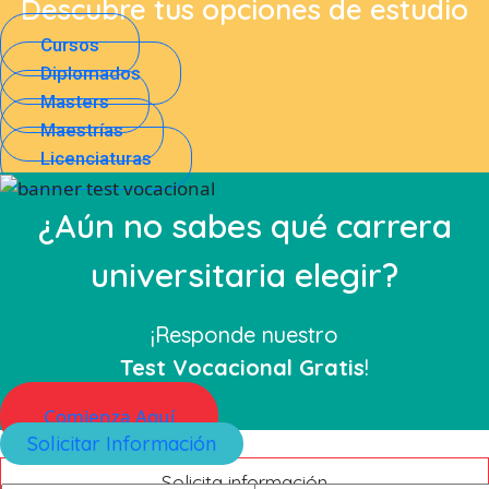
Descubre tus opciones de estudio
Cursos
Diplomados
Masters
Maestrías
Licenciaturas
¿Aún no sabes qué carrera
universitaria elegir?
¡Responde nuestro
Test Vocacional Gratis
!
Comienza Aquí
Solicitar Información
Solicita información